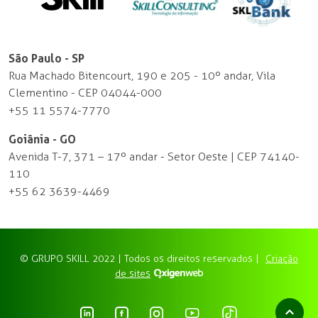
São Paulo - SP
Rua Machado Bitencourt, 190 e 205 - 10º andar, Vila
Clementino - CEP 04044-000
+55 11 5574-7770
Goiânia - GO
Avenida T-7, 371 – 17º andar - Setor Oeste | CEP 74140-
110
+55 62 3639-4469
© GRUPO SKILL 2022 | Todos os direitos reservados |
Criação
de sites