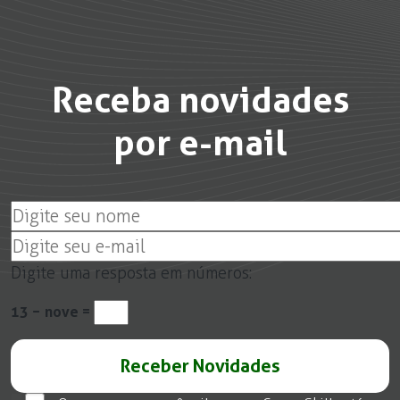
Receba novidades
por e-mail
Digite uma resposta em números:
13 − nove =