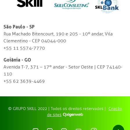
São Paulo - SP
Rua Machado Bitencourt, 190 e 205 - 10º andar, Vila
Clementino - CEP 04044-000
+55 11 5574-7770
Goiânia - GO
Avenida T-7, 371 – 17º andar - Setor Oeste | CEP 74140-
110
+55 62 3639-4469
© GRUPO SKILL 2022 | Todos os direitos reservados |
Criação
de sites