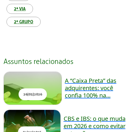
2ª VIA
2º GRUPO
Assuntos relacionados
A “Caixa Preta” das
adquirentes: você
confia 100% na...
26|01|2026
CBS e IBS: o que muda
em 2026 e como evitar