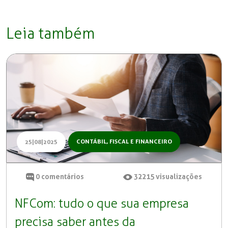
Leia também
CONTÁBIL, FISCAL E FINANCEIRO
25|08|2025
0
comentários
32215
visualizações
NFCom: tudo o que sua empresa
precisa saber antes da