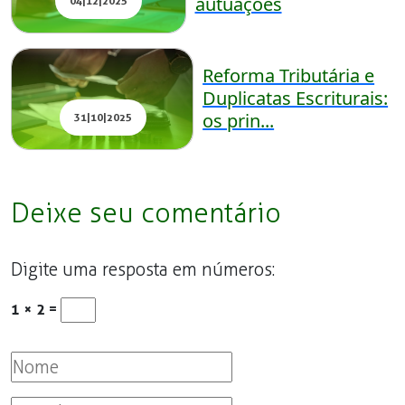
autuações
04|12|2025
Reforma Tributária e
Duplicatas Escriturais:
os prin...
31|10|2025
Deixe seu comentário
Digite uma resposta em números:
1 × 2 =