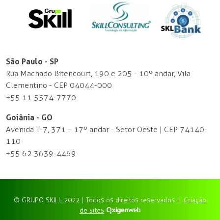
São Paulo - SP
Rua Machado Bitencourt, 190 e 205 - 10º andar, Vila
Clementino - CEP 04044-000
+55 11 5574-7770
Goiânia - GO
Avenida T-7, 371 – 17º andar - Setor Oeste | CEP 74140-
110
+55 62 3639-4469
© GRUPO SKILL 2022 | Todos os direitos reservados |
Criação
de sites