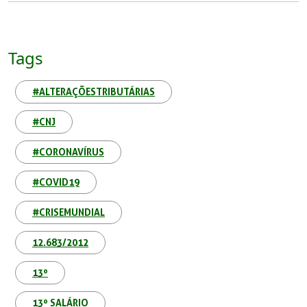
Tags
#ALTERAÇÕESTRIBUTÁRIAS
#CNJ
#CORONAVÍRUS
#COVID19
#CRISEMUNDIAL
12.683/2012
13º
13º SALÁRIO