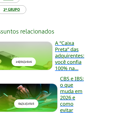
2º GRUPO
ssuntos relacionados
A “Caixa
Preta” das
adquirentes:
você confia
26|01|2026
100% na...
CBS e IBS:
o que
muda em
2026 e
como
04|12|2025
evitar