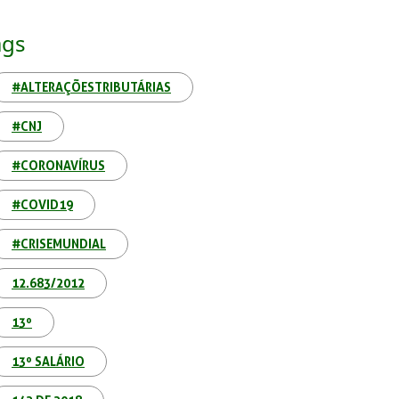
ags
#ALTERAÇÕESTRIBUTÁRIAS
#CNJ
#CORONAVÍRUS
#COVID19
#CRISEMUNDIAL
12.683/2012
13º
13º SALÁRIO