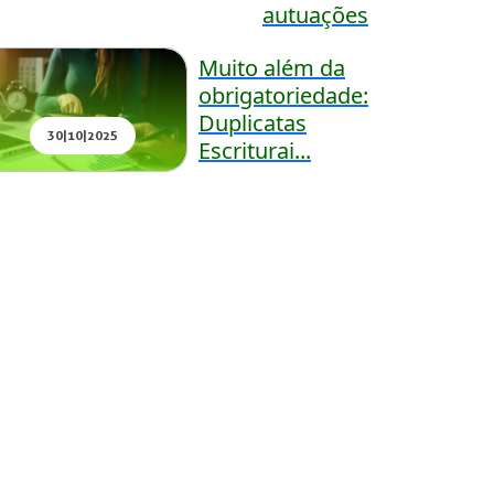
autuações
Muito além da
obrigatoriedade:
Duplicatas
30|10|2025
Escriturai...