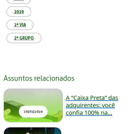
2019
2ª VIA
2º GRUPO
Assuntos relacionados
A “Caixa Preta” das
adquirentes: você
confia 100% na...
26|01|2026