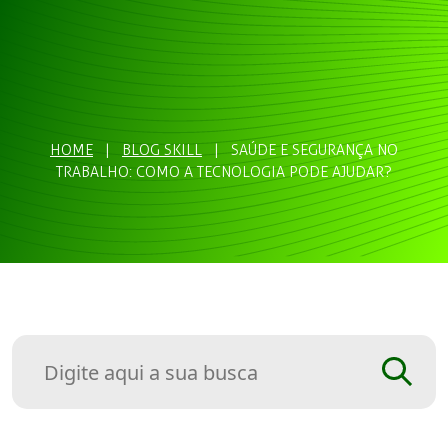
HOME
|
BLOG SKILL
|
SAÚDE E SEGURANÇA NO
TRABALHO: COMO A TECNOLOGIA PODE AJUDAR?