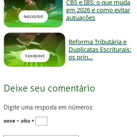
CBS e IBS: o que muda
em 2026 e como evitar
autuações
04|12|2025
Reforma Tributária e
Duplicatas Escriturais:
os prin...
31|10|2025
Deixe seu comentário
Digite uma resposta em números:
nove − oito =