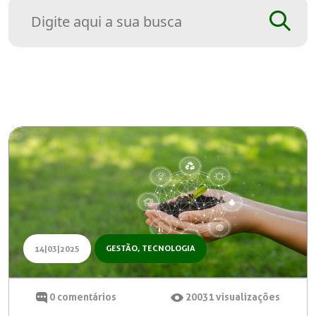
GESTÃO
,
TECNOLOGIA
14|03|2025
0
comentários
20031
visualizações