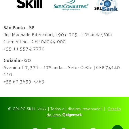
São Paulo - SP
Rua Machado Bitencourt, 190 e 205 - 10º andar, Vila
Clementino - CEP 04044-000
+55 11 5574-7770
Goiânia - GO
Avenida T-7, 371 – 17º andar - Setor Oeste | CEP 74140-
110
+55 62 3639-4469
© GRUPO SKILL 2022 | Todos os direitos reservados |
Criação
de sites