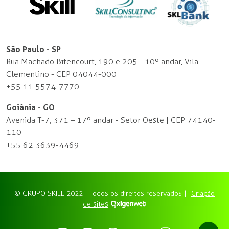
São Paulo - SP
Rua Machado Bitencourt, 190 e 205 - 10º andar, Vila
Clementino - CEP 04044-000
+55 11 5574-7770
Goiânia - GO
Avenida T-7, 371 – 17º andar - Setor Oeste | CEP 74140-
110
+55 62 3639-4469
© GRUPO SKILL 2022 | Todos os direitos reservados |
Criação
de sites