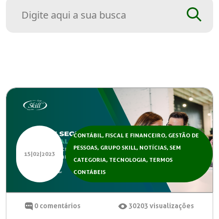
CONTÁBIL, FISCAL E FINANCEIRO
,
GESTÃO DE
PESSOAS
,
GRUPO SKILL
,
NOTÍCIAS
,
SEM
15|02|2023
CATEGORIA
,
TECNOLOGIA
,
TERMOS
CONTÁBEIS
0
comentários
30203
visualizações