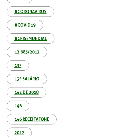
#CORONAVÍRUS
#COVID19
#CRISEMUNDIAL
12.683/2012
13º
13º SALÁRIO
142 DE 2018
146
146 RECEITAFONE
2012